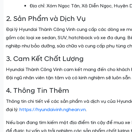
Địa chỉ: Xóm Ngọc Tân, Xã Diễn Ngọc, Huyện D
2. Sản Phẩm và Dịch Vụ
Đại lý Hyundai Thành Công Vinh cung cấp các dòng xe m
gồm các loại xe sedan, SUV, hatchback và xe đa dụng. Bê
nghiệp như bảo dưỡng, sửa chữa và cung cấp phụ tùng ch
3. Cam Kết Chất Lượng
Hyundai Thành Công Vinh cam kết mang đến cho khách h
Đội ngũ nhân viên tận tâm và có kinh nghiệm sẽ luôn sẵn
4. Thông Tin Thêm
Thông tin chi tiết về các sản phẩm và dịch vụ của Hyund
đại lý:
https://hyundaivinh.nghean.vn
.
Nếu bạn đang tìm kiếm một địa điểm tin cậy để mua xe H
để được tư vấn và trải nghiệm các sản phẩm chất lượng 