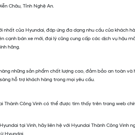
iễn Châu, Tỉnh Nghệ An.
ới nhất của Hyundai, đáp ứng đa dạng nhu cầu của khách h
n cạnh bán xe mới, đại lý cũng cung cấp các dịch vụ hậu m
ính hãng.
àng những sản phẩm chất lượng cao, đảm bảo an toàn và h
 sàng hỗ trợ khách hàng trong mọi yêu cầu.
ai Thành Công Vinh có thể được tìm thấy trên trang web chí
yundai tại Vinh, hãy liên hệ với Hyundai Thành Công Vinh 
từ Hyundai.