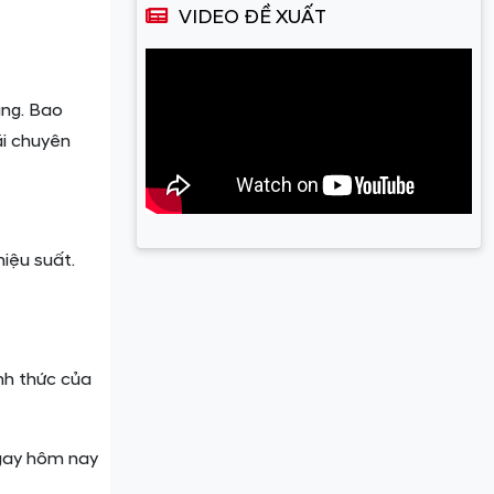
VIDEO ĐỀ XUẤT
àng. Bao
ãi chuyên
iệu suất.
nh thức của
ngay hôm nay