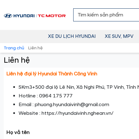
XE DU LỊCH HYUNDAI
XE SUV, MPV
Trang chủ
Liên hệ
Liên hệ
Liên hệ đại lý Hyundai Thành Công Vinh
SKm3+500 đại lộ Lê Nin, Xã Nghi Phú, TP Vinh, Tỉnh
Hotline : 0964 175 777
Email : phuong.hyundaivinh@gmail.com
Website : https://hyundaivinh.nghean.vn/
Họ vả tên