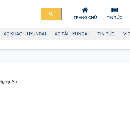
TRANG CHỦ
TIN TỨC
XE KHÁCH HYUNDAI
XE TẢI HYUNDAI
TIN TỨC
VI
 Nghệ An