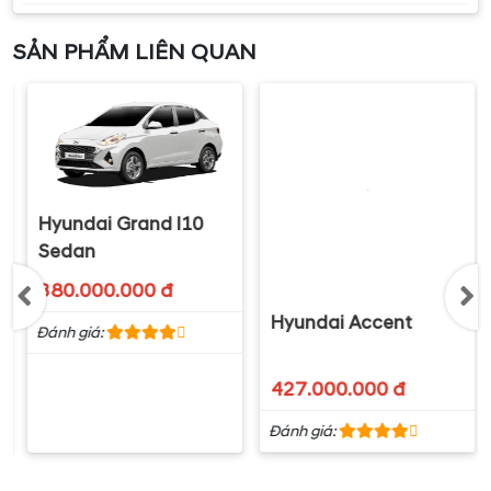
SẢN PHẨM LIÊN QUAN
VẬN HÀNH VƯỢT TRỘI VÀ AN TOÀN
Vận hành vượt trội trong phân khúc cùng với khả
năng tiết kiệm nhiên liệu tối đa.
Hyundai Accent
Hyundai Grand I10
Sedan
427.000.000 đ
380.000.000 đ
Đánh giá:
Đánh giá: