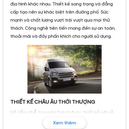
địa hình khác nhau. Thiết kế sang trọng và đẳng
cấp tạo nên sự khác biệt trên đường phố. Sức
mạnh và chất lượng vượt trội vượt qua mọi thử
thách. Công nghệ tiên tiến mang đến sự an toàn,
thoải mái và đầy phấn khích cho người sử dụng.
THIẾT KẾ CHÂU ÂU THỜI THƯỢNG
Về tổng thể, Hyundai Solati được thiết kế với vẻ
bề ngoài hiện đại theo phong cách Châu Âu nhưng
Xem thêm
vẫn giữ những đường nét đặc trưng của Hyundai.