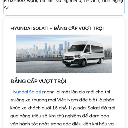
Km3+500, Đại lộ Lê Nin, Xã Nghi Phú, TP Vinh, Tỉnh Nghệ
An
HYUNDAI SOLATI –
ĐẲNG CẤP VƯỢT TRỘI
ĐẲNG CẤP VƯỢT TRỘI
Hyundai Solati
mang lại một làn gió mới cho thị
trường xe thương mại Việt Nam đặc biệt là phân
khúc xe khách dưới 16 chỗ. Hyundai Solati đã trải
qua hàng triệu số Km thử nghiệm để đảm bảo
vận hành tốt nhất trong các điều kiện khí hậu và