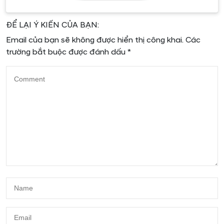
Thiết kế ngoại thất hiện đại, sang trọng và tinh tế
ĐỂ LẠI Ý KIẾN CỦA BẠN:
góp phần làm tăng sự nổi bật cũng như tăng hiệu
Email của bạn sẽ không được hiển thị công khai.
Các
suất vận hành cho chiếc xe.
trường bắt buộc được đánh dấu
*