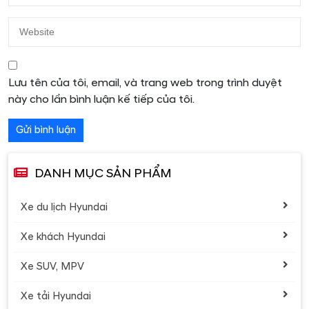
SOLATI LUÔN LÀ SỰ LỰA CHỌN ĐÚNG ĐẮN
Khoang lái được thiết kế để tối ưu sự thoải mái với
không gian trên đầu và chỗ để chân rộng rãi nhất
phân khúc.
Lưu tên của tôi, email, và trang web trong trình duyệt
này cho lần bình luận kế tiếp của tôi.
DANH MỤC SẢN PHẨM
Xe du lịch Hyundai
Xe khách Hyundai
Xe SUV, MPV
Xe tải Hyundai